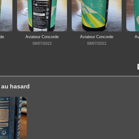
rde
Aviateur Concorde
Aviateur Concorde
Av
08/07/2022
08/07/2022
 au hasard