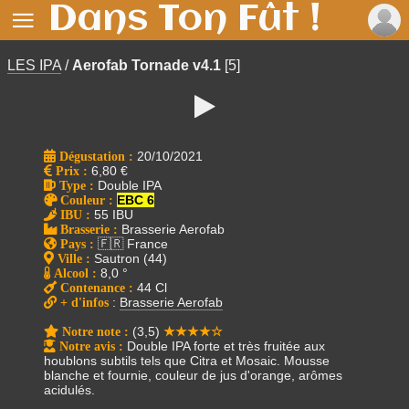
Dans Ton Fût !

LES IPA
/
Aerofab Tornade v4.1
[5]

Dégustation :
20/10/2021
Prix
:
6,80 €
Type
:
Double IPA
Couleur
:
EBC 6
IBU
:
55 IBU
Brasserie
:
Brasserie Aerofab
Pays
:
🇫🇷 France
Ville
:
Sautron (44)
Alcool
:
8,0 °
Contenance
:
44 Cl
+ d'infos
:
Brasserie Aerofab
Notre note
:
(3,5)
★★★★☆
Notre avis
:
Double IPA forte et très fruitée aux
houblons subtils tels que Citra et Mosaic. Mousse
blanche et fournie, couleur de jus d'orange, arômes
acidulés.