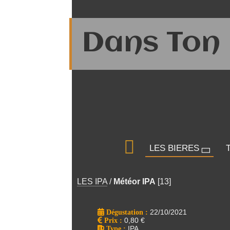
Dans Ton 
LES BIERES
LES IPA
/
Météor IPA
[13]
Dégustation :
22/10/2021
Prix
:
0,80 €
Type
:
IPA