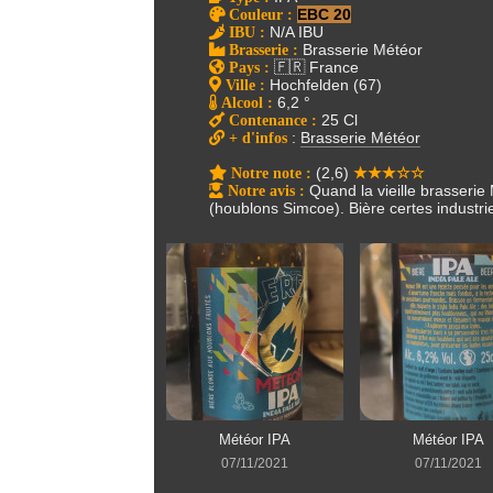
Couleur
:
EBC 20
IBU
:
N/A IBU
Brasserie
:
Brasserie Météor
Pays
:
🇫🇷 France
Ville
:
Hochfelden (67)
Alcool
:
6,2 °
Contenance
:
25 Cl
+ d'infos
:
Brasserie Météor
Notre note
:
(2,6)
★★★☆☆
Notre avis
:
Quand la vieille brasserie 
(houblons Simcoe). Bière certes industri
Météor IPA
Météor IPA
07/11/2021
07/11/2021