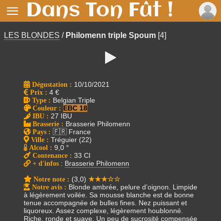
Dans Ton Fût !

LES BLONDES
/
Philomenn triple Spoum
[4]

Dégustation :
10/10/2021
Prix
:
4 €
Type
:
Belgian Triple
Couleur
:
EBC 18
IBU
:
27 IBU
Brasserie
:
Brasserie Philomenn
Pays
:
🇫🇷 France
Ville
:
Tréguier (22)
Alcool
:
9,0 °
Contenance
:
33 Cl
+ d'infos
:
Brasserie Philomenn
Notre note
:
(3,0)
★★★☆☆
Notre avis
:
Blonde ambrée, pelure d’oignon. Limpide
à légèrement voilée. Sa mousse blanche est de bonne
tenue accompagnée de bulles fines. Nez puissant et
liquoreux. Assez complexe, légèrement houblonné.
Riche, ronde et suave. Un peu de sucrosité compensée