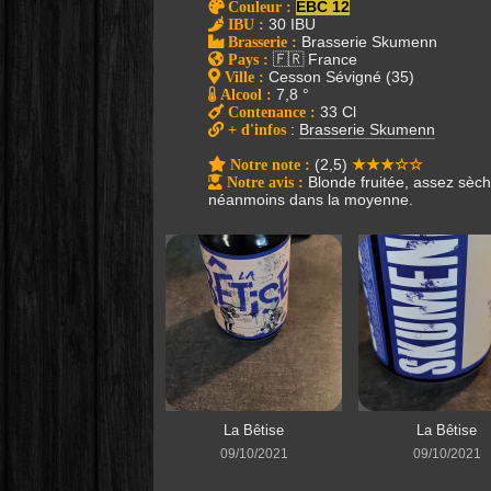
Couleur
:
EBC 12
IBU
:
30 IBU
Brasserie
:
Brasserie Skumenn
Pays
:
🇫🇷 France
Ville
:
Cesson Sévigné (35)
Alcool
:
7,8 °
Contenance
:
33 Cl
+ d'infos
:
Brasserie Skumenn
Notre note
:
(2,5)
★★★☆☆
Notre avis
:
Blonde fruitée, assez sèch
néanmoins dans la moyenne.
La Bêtise
La Bêtise
09/10/2021
09/10/2021