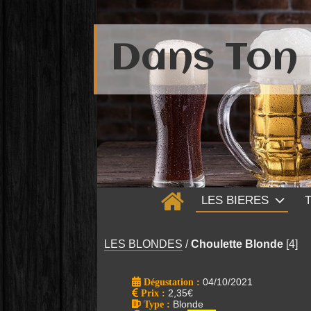
Dans Ton 
LES BIERES
LES BLONDES
/
Choulette Blonde
[4]
Dégustation :
04/10/2021
Prix
:
2,35€
Type
:
Blonde