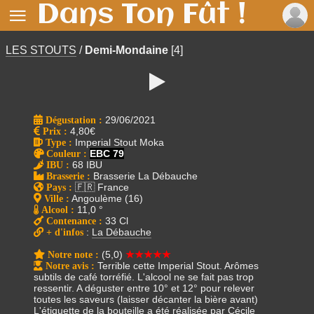
Dans Ton Fût !

LES STOUTS
/
Demi-Mondaine
[4]

Dégustation :
29/06/2021
Prix
:
4,80€
Type
:
Imperial Stout Moka
Couleur
:
EBC 79
IBU
:
68 IBU
Brasserie
:
Brasserie La Débauche
Pays
:
🇫🇷 France
Ville
:
Angoulème (16)
Alcool
:
11,0 °
Contenance
:
33 Cl
+ d'infos
:
La Débauche
Notre note
:
(5,0)
★★★★★
Notre avis
:
Terrible cette Imperial Stout. Arômes
subtils de café torréfié. L'alcool ne se fait pas trop
ressentir. A déguster entre 10° et 12° pour relever
toutes les saveurs (laisser décanter la bière avant)
L'étiquette de la bouteille a été réalisée par
Cécile