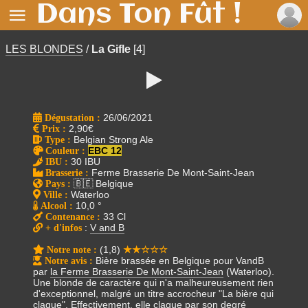
Dans Ton Fût !

LES BLONDES
/
La Gifle
[4]

Dégustation :
26/06/2021
Prix
:
2,90€
Type
:
Belgian Strong Ale
Couleur
:
EBC 12
IBU
:
30 IBU
Brasserie
:
Ferme Brasserie De Mont-Saint-Jean
Pays
:
🇧🇪 Belgique
Ville
:
Waterloo
Alcool
:
10,0 °
Contenance
:
33 Cl
+ d'infos
:
V and B
Notre note
:
(1,8)
★★☆☆☆
Notre avis
:
Bière brassée en Belgique pour VandB
par
la Ferme Brasserie De Mont-Saint-Jean
(Waterloo).
Une blonde de caractère qui n'a malheureusement rien
d'exceptionnel, malgré un titre accrocheur "La bière qui
claque". Effectivement, elle claque par son degré