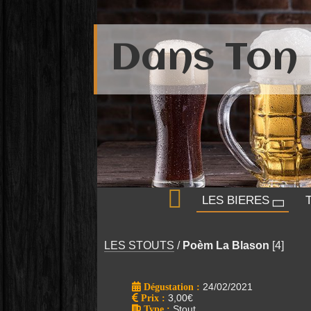
Dans Ton 
LES BIERES
LES STOUTS
/
Poèm La Blason
[4]
Dégustation :
24/02/2021
Prix
:
3,00€
Type
:
Stout