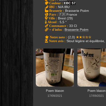
Couleur
:
EBC 57
IBU
:
N/A IBU
Brasserie
:
Brasserie Poèm
Pays
:
🇫🇷 France
Ville
:
Brest (29)
Alcool
:
5,5 °
Contenance
:
33 Cl
+ d'infos
:
Brasserie Poèm
Notre note
:
(2,0)
★★☆☆☆
Notre avis
:
Stout légère et équilibrée,
Poem blason
Poem blason
17/09/2021
17/09/2021