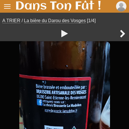
Dans Ton Fût !

A TRIER
/
La bière du Darou des Vosges
[1/4]

