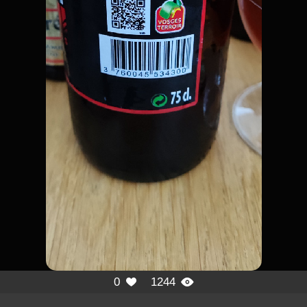
0
1244

