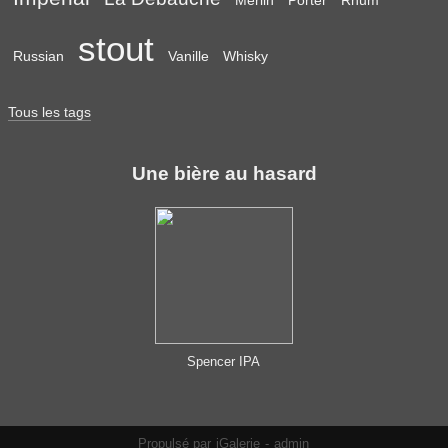
stout
Russian
Vanille
Whisky
Tous les tags
Une bière au hasard
Spencer IPA
Propulsé par
iGalerie
-
admin