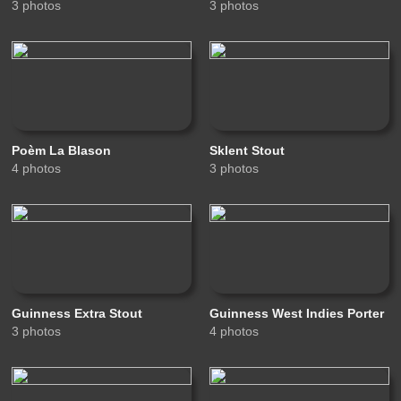
3 photos
3 photos
Poèm La Blason
Sklent Stout
4 photos
3 photos
Guinness Extra Stout
Guinness West Indies Porter
3 photos
4 photos