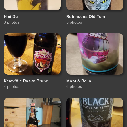
Hini Du
Robinsons Old Tom
3 photos
5 photos
Kerav'Ale Rosko Brune
Mont & Bello
4 photos
6 photos