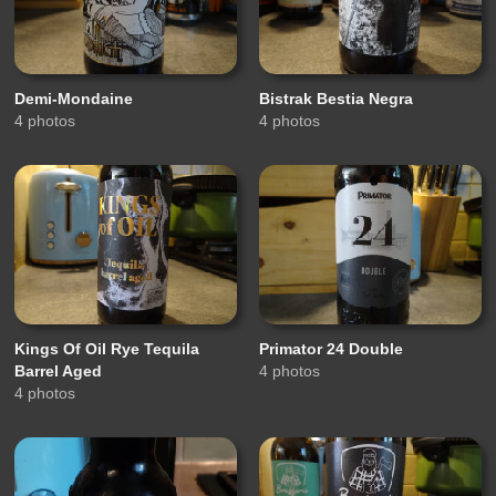
Demi-Mondaine
Bistrak Bestia Negra
4 photos
4 photos
Kings Of Oil Rye Tequila
Primator 24 Double
Barrel Aged
4 photos
4 photos