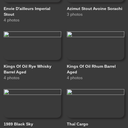
Envie D'ailleurs Imperial
Azimut Stout Avoine Sorachi
Stout
3 photos
4 photos
Kings Of Oil Rye Whisky
Kings Of Oil Rhum Barrel
Barrel Aged
Aged
4 photos
4 photos
1989 Black Sky
Thaï Cargo