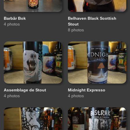
Barbãr Bok
Belhaven Black Scottish
4 photos
Stout
8 photos
Assemblage de Stout
Midnight Expresso
4 photos
4 photos