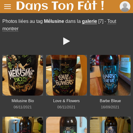
Dans Ton Fût !

Photos liées au tag
Mélusine
dans la
galerie
[7]
-
Tout
montrer

Mélusine Bio
Love & Flowers
Barbe Bleue
06/11/2021
06/11/2021
16/09/2021