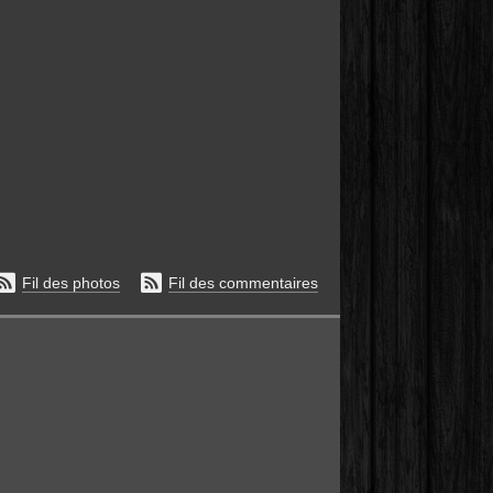


Fil des photos
Fil des commentaires