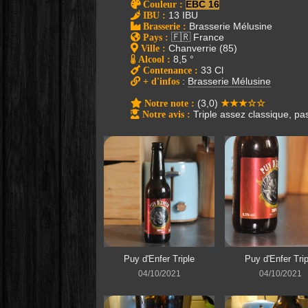
Couleur
:
EBC 16
IBU
:
13 IBU
Brasserie
:
Brasserie Mélusine
Pays
:
🇫🇷 France
Ville
:
Chanverrie (85)
Alcool
:
8,5 °
Contenance
:
33 Cl
+ d'infos
:
Brasserie Mélusine
Notre note
:
(3,0)
★★★☆☆
Notre avis
:
Triple assez classique, pas
Puy d'Enfer Triple
Puy d'Enfer Trip
04/10/2021
04/10/2021