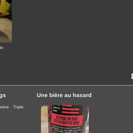
le
gs
Une bière au hasard
usine
Triple