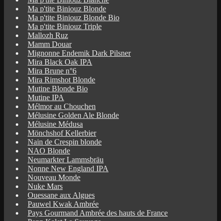
Ma p'tite Biniouz Blonde
Ma p'tite Biniouz Blonde Bio
Ma p'tite Biniouz Triple
Mallozh Ruz
Mamm Douar
Mignonne Endemik Dark Pilsner
Mira Black Oak IPA
Mira Brune n°6
Mira Rimshot Blonde
Mutine Blonde Bio
Mutine IPA
Mélmor au Chouchen
Mélusine Golden Ale Blonde
Mélusine Médusa
Mönchshof Kellerbier
Nain de Crespin blonde
NAO Blonde
Neumarkter Lammsbräu
Nonne New England IPA
Nouveau Monde
Nuke Mars
Ouessane aux Algues
Pauwel Kwak Ambrée
Pays Gourmand Ambrée des hauts de France