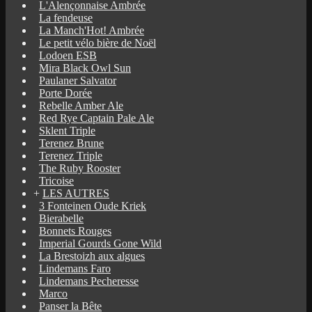
L'Alençonnaise Ambrée
La fendeuse
La Manch'Hot! Ambrée
Le petit vélo bière de Noël
Lodoen ESB
Mira Black Owl Sun
Paulaner Salvator
Porte Dorée
Rebelle Amber Ale
Red Rye Captain Pale Ale
Sklent Triple
Terenez Brune
Terenez Triple
The Ruby Rooster
Tricoise
+
LES AUTRES
3 Fonteinen Oude Kriek
Bierabelle
Bonnets Rouges
Imperial Gourds Gone Wild
La Brestoizh aux algues
Lindemans Faro
Lindemans Pecheresse
Marco
Panser la Bête