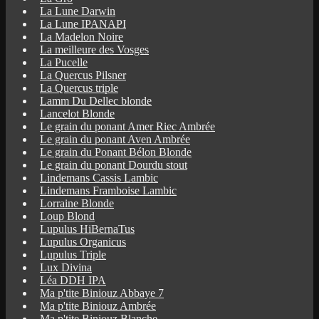
La Lune Darwin
La Lune IPANAPI
La Madelon Noire
La meilleure des Vosges
La Pucelle
La Quercus Pilsner
La Quercus triple
Lamm Du Dellec blonde
Lancelot Blonde
Le grain du ponant Amer Riec Ambrée
Le grain du ponant Aven Ambrée
Le grain du Ponant Bélon Blonde
Le grain du ponant Dourdu stout
Lindemans Cassis Lambic
Lindemans Framboise Lambic
Lorraine Blonde
Loup Blond
Lupulus HiBernaTus
Lupulus Organicus
Lupulus Triple
Lux Divina
Léa DDH IPA
Ma p'tite Biniouz Abbaye 7
Ma p'tite Biniouz Ambrée
Ma p'tite Biniouz Blanche