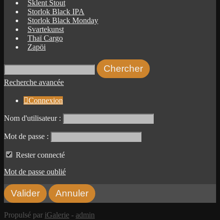
Sklent Stout
Storlok Black IPA
Storlok Black Monday
Svartekunst
Thaï Cargo
Zapöi
Recherche avancée

Connexion
Nom d'utilisateur :
Mot de passe :
Rester connecté
Mot de passe oublié
Propulsé par
iGalerie
-
admin