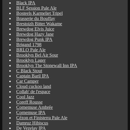
Black IPA
BLF Session Pale Ale
Bosteels Karmeliet Tripel
Brasserie du Bouffay
Brestoizh Bitter Wakame
Brewdog Elvis Juice
Brewdog Hazy Jane
Brewdog Punk IPA
Brigand 1798
BRLO Pale Ale
Brooklyn Bel Air Sour
Brooklyn Lager
Brooklyn The Stonewall Inn IPA
C Black Stout
Captain Baril IPA
Car Camper
Cloud cuckoo land
Collab' de l'espace
Cool Jazz
Coreff Rousse
Cornemuse Ambrée
Cornemuse IPA
Cézon et Finisterra Pale Ale
Damruz Hibiscus
De Vezelay IPA