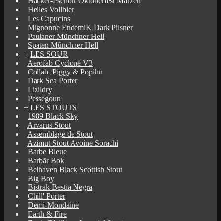
Hacker-Pschorr Oktoberfest Märzen
Helles Vollbier
Les Capucins
Mignonne EndemiK Dark Pilsner
Paulaner Münchner Hell
Spaten Mûnchner Hell
+
LES SOUR
Aerofab Cyclone V3
Collab. Piggy & Popihn
Dark Sea Porter
Lizildry
Pessegoun
+
LES STOUTS
1989 Black Sky
Arvarus Stout
Assemblage de Stout
Azimut Stout Avoine Sorachi
Barbe Bleue
Barbãr Bok
Belhaven Black Scottish Stout
Big Boy
Bistrak Bestia Negra
Chill' Porter
Demi-Mondaine
Earth & Fire