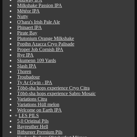
Milkshake Passion IPA
Météor IPA
Nutty
O'hara's Irish Pale Ale
Phinaert IPA
Pirate Bay
Plutonium Orange Milkshake
Popihn Azacca Cryo Palisade
Proper Job Cornish IPA
Rye IPA
Skumenn 109 Yards
Slash IPA
Thoren
Troubadour
Ty Ar Gwin - IPA
Tōbō-sha hops experience Cryo Citra
Tōbō-sha hops experience Sabro Mosaic
Variations Citra
Variations Hüll melon
Welcome on Earth IPA
+
LES PILS
5,0 Original Pils
Bayreuther Hell
Bitburger Premium Pils