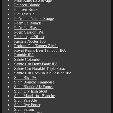
Penn Kalet La Sauvage
Phinaert Blonde
Phinaert Brune
Plougast'Ale
Poèm Impératrice Rouge
Poèm La Ballade
Poèm La Blason
Poèm Session IPA
Radeberger Pilsner
Riegele Noctus 100
Rothaus Pils Tannen Zäpfle
Royal Reims Beer Tambour IPA
Rumble IPA
Sainte Colombe
Sainte Cru Don't Panic IPA
Sainte Cru Harakiri Triple Sorachi
Sainte Cru Rock In Ale Session IPA
Sibin Big IPA
Sibin Blanche Framboise
Sibin Blonde Ale Fumée
Sibin Dry Irish Stout
Sibin Mandarina Blanche
Sibin Pale Ale
Sibin Rye Porter
Sibin Saison