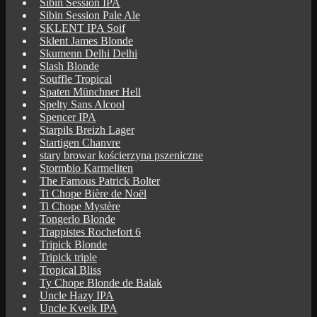
Sibin Session IPA
Sibin Session Pale Ale
SKLENT IPA Soif
Sklent James Blonde
Skumenn Delhi Delhi
Slash Blonde
Souffle Tropical
Spaten Münchner Hell
Spelty Sans Alcool
Spencer IPA
Starpils Breizh Lager
Startigen Chanvre
stary browar kościerzyna pszeniczne
Stormbio Karmeliten
The Famous Patrick Bolter
Ti Chope Bière de Noël
Ti Chope Mystère
Tongerlo Blonde
Trappistes Rochefort 6
Tripick Blonde
Tripick triple
Tropical Bliss
Ty Chope Blonde de Balak
Uncle Hazy IPA
Uncle Kveik IPA