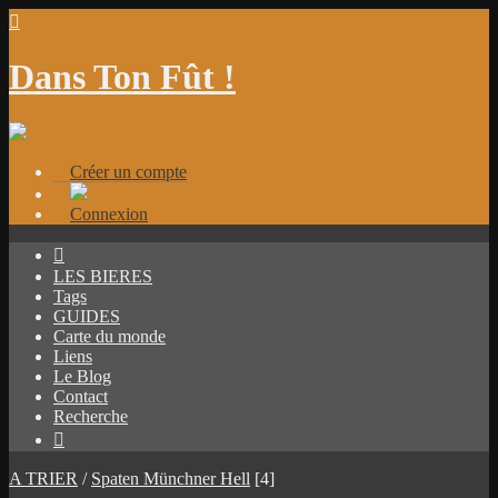

Dans Ton Fût !
Créer un compte
Connexion

LES BIERES
Tags
GUIDES
Carte du monde
Liens
Le Blog
Contact
Recherche

A TRIER
/
Spaten Münchner Hell
[4]