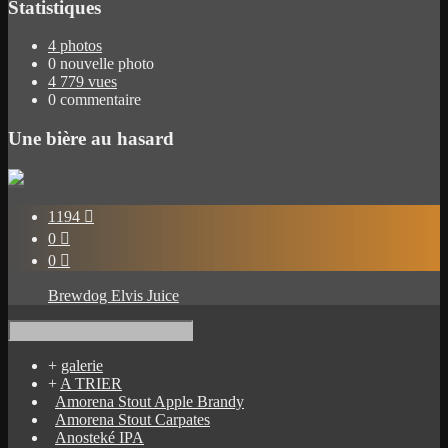
Statistiques
4 photos
0 nouvelle photo
4 779 vues
0 commentaire
Une bière au hasard
1194

0

0

Brewdog Elvis Juice
+
galerie
+
A TRIER
Amorena Stout Apple Brandy
Amorena Stout Carpates
Anosteké IPA