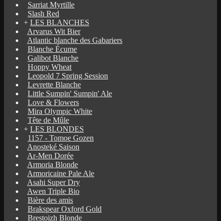
Sarriat Myrtille
Slash Red
+
LES BLANCHES
Arvarus Wit Bier
Atlantic blanche des Gabariers
Blanche Écume
Galibot Blanche
Hoppy Wheat
Leopold 7 Spring Session
Levrette Blanche
Little Sumpin' Sumpin' Ale
Love & Flowers
Mira Olympic White
Tête de Mûle
+
LES BLONDES
1157 - Tomoe Gozen
Anosteké Saison
Ar-Men Dorée
Armoria Blonde
Armoricaine Pale Ale
Asahi Super Dry
Awen Triple Bio
Bière des amis
Brakspear Oxford Gold
Brestoizh Blonde