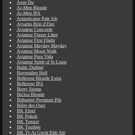
Aour Du
Ar-Men Blonde
Ar-Men IPA
Armoricaine Pale Ale
Arvarus Brin d'Zinc
Aviateur Concorde
Aviateur Figure Libre
Aviateur First Flight
Aviateur Mayday Mayday
Aviateur Moon Walk
Aviateur Pura Vida
Aviateur Spirit of St Louis
Baltic Dubbel
Bayreuther Hell
Bellerose Blonde Extra
Bellerose IPA
Berry Stomp
Biclou Blonde
Bitburger Premium Pils
Bière des Ours
BK Ebrel
BK Pokoù
BK Temzet
BK Tourbée
BK Ty Ar Gwin Pale Ale