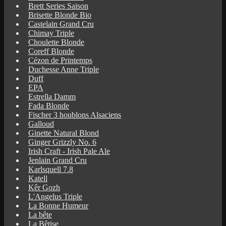
Brett Series Saison
Brisette Blonde Bio
Castelain Grand Cru
Chimay Triple
Choulette Blonde
Coreff Blonde
Cézon de Printemps
Duchesse Anne Triple
Duff
EPA
Estrella Damm
Fada Blonde
Fischer 3 houblons Alsaciens
Galloud
Ginette Natural Blond
Ginger Grizzly No. 6
Irish Craft - Irish Pale Ale
Jenlain Grand Cru
Karlsquell 7.8
Katell
Kêr Gozh
L'Angelus Triple
La Bonne Humeur
La bête
La Bêtise