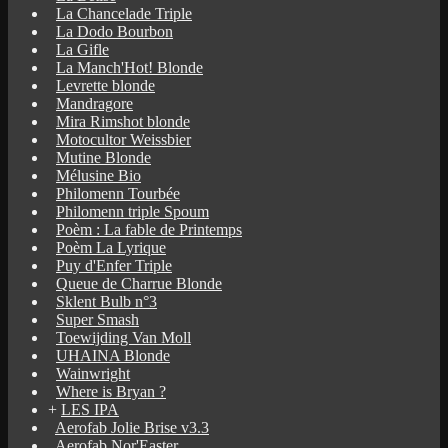
La Chancelade Triple
La Dodo Bourbon
La Gifle
La Manch'Hot! Blonde
Levrette blonde
Mandragore
Mira Rimshot blonde
Motocultor Weissbier
Mutine Blonde
Mélusine Bio
Philomenn Tourbée
Philomenn triple Spoum
Poèm : La fable de Printemps
Poèm La Lyrique
Puy d'Enfer Triple
Queue de Charrue Blonde
Sklent Bulb n°3
Super Smash
Toewijding Van Moll
UHAINA Blonde
Wainwright
Where is Bryan ?
+
LES IPA
Aerofab Jolie Brise v3.3
Aerofab Nor'Easter