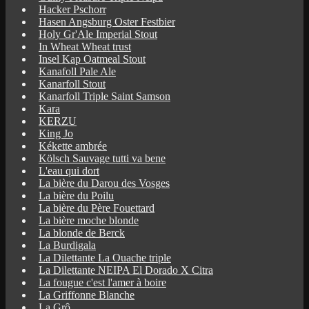
Hacker Pschorr
Hasen Angsburg Oster Festbier
Holy Gr'Ale Imperial Stout
In Wheat Wheat trust
Insel Kap Oatmeal Stout
Kanafoll Pale Ale
Kanarfoll Stout
Kanarfoll Triple Saint Samson
Kara
KERZU
King Jo
Kékette ambrée
Kölsch Sauvage tutti va bene
L'eau qui dort
La bière du Darou des Vosges
La bière du Poilu
La bière du Père Fouettard
La bière moche blonde
La blonde de Berck
La Burdigala
La Dilettante La Ouache triple
La Dilettante NEIPA El Dorado X Citra
La fougue c'est l'amer à boire
La Griffonne Blanche
La Grô