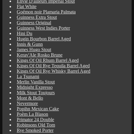
Envie D'ailleurs Imperial Stout
Flat White
Goémon noir Plamaria Palmata
Guinness Extra Stout
Guinness Original
Guinness West Indies Porter
Hini Du
Hugin Bourbon Barrel Aged
Innis & Gunn
James Hugo Stout
Kerav'Ale Rosko Brune
Kings Of Oil Rhum Barrel Aged
Kings Of Oil Rye Tequila Barrel Aged
Kings Of Oil Rye Whisky Barrel Aged
La Tsunami
Merlin Vanilla Stout
Midnight Expresso
Milk Stout Toujours
Mont & Bello
Nevermore
Popihn Mexican Cake
Poèm La Blason
Primator 24 Double
Robinsons Old Tom
Rye Smoked Porter