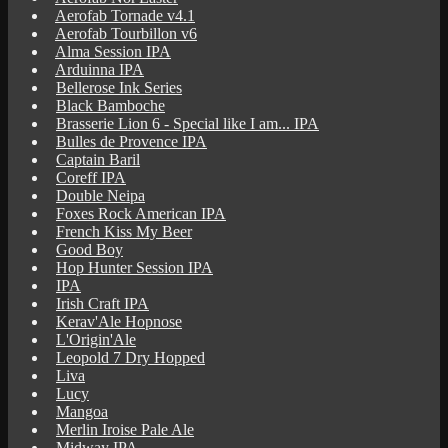
Aerofab Tornade v4.1
Aerofab Tourbillon v6
Alma Session IPA
Arduinna IPA
Bellerose Ink Series
Black Bamboche
Brasserie Lion 6 - Special like I am... IPA
Bulles de Provence IPA
Captain Baril
Coreff IPA
Double Neipa
Foxes Rock American IPA
French Kiss My Beer
Good Boy
Hop Hunter Session IPA
IPA
Irish Craft IPA
Kerav'Ale Hopnose
L'Origin'Ale
Leopold 7 Dry Hopped
Liva
Lucy
Mangoa
Merlin Iroise Pale Ale
Midway IPA