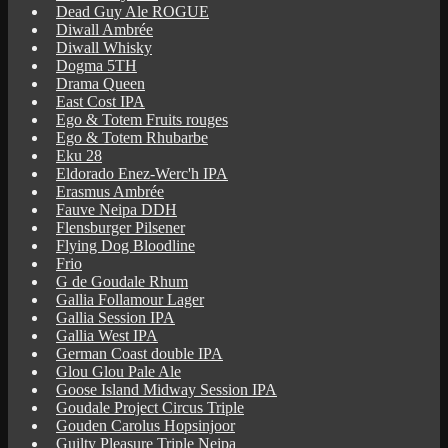
Dead Guy Ale ROGUE
Diwall Ambrée
Diwall Whisky
Dogma 5TH
Drama Queen
East Cost IPA
Ego & Totem Fruits rouges
Ego & Totem Rhubarbe
Eku 28
Eldorado Enez-Werc'h IPA
Erasmus Ambrée
Fauve Neipa DDH
Flensburger Pilsener
Flying Dog Bloodline
Frio
G de Goudale Rhum
Gallia Follamour Lager
Gallia Session IPA
Gallia West IPA
German Coast double IPA
Glou Glou Pale Ale
Goose Island Midway Session IPA
Goudale Project Circus Triple
Gouden Carolus Hopsinjoor
Guilty Pleasure Triple Neipa