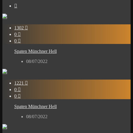

1302

0

0

Spaten Münchner Hell
08/07/2022
1221

0

0

Spaten Münchner Hell
08/07/2022