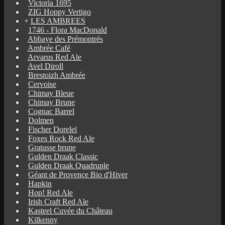
Victoria 1695
ZIG Hoppy Vertigo
+
LES AMBREES
1746 - Flora MacDonald
Abbaye des Prémontrés
Ambrée Café
Arvarus Red Ale
Avel Diroll
Brestoizh Ambrée
Cervoise
Chimay Bleue
Chimay Brune
Cognac Barrel
Dolmen
Fischer Doreleï
Foxes Rock Red Ale
Gratusse brune
Gulden Draak Classic
Gulden Draak Quadruple
Géant de Provence Bio d'Hiver
Hapkin
Hop! Red Ale
Irish Craft Red Ale
Kasteel Cuvée du Château
Kilkenny