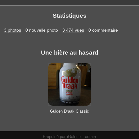
Statistiques
3 photos
0 nouvelle photo
3 474 vues
0 commentaire
Une bière au hasard
Gulden Draak Classic
Propulsé par
iGalerie
-
admin