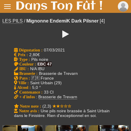
Dans Ton Fût !

LES PILS
/
Mignonne EndemiK Dark Pilsner
[4]

Dégustation :
07/03/2021
Prix
:
2,80€
Type
:
Pils noire
Couleur
:
EBC 47
IBU
:
N/A IBU
Brasserie
:
Brasserie de Trevarn
Pays
:
🇫🇷 France
Ville
:
Saint Urbain (29)
Alcool
:
5,0 °
Contenance
:
33 Cl
+ d'infos
:
Brasserie de Trevarn
Notre note
:
(2,3)
★★☆☆☆
Notre avis
:
Une pils noire brassée à Saint Urbain
dans le Finistère. Rien d'exceptionnel en soi.