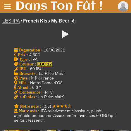
Dans Ton Fût !

LES IPA
/
French Kiss My Beer
[4]

Dégustation :
18/06/2021
Prix
:
4,50€
Type
:
IPA
Couleur
:
EBC 12
IBU
:
60 IBU
Brasserie
:
La P'tite Maiz'
Pays
:
🇫🇷 France
Ville
:
Notre Dame d'Oé
Alcool
:
6,0 °
Contenance
:
44 Cl
+ d'infos
:
La P'tite Maiz'
Notre note
:
(3,5)
★★★★☆
Notre avis
:
IPA relativement classique, plutôt
agréable en bouche. Assez amère avec ses 60 IBU qui
se font ressentir.