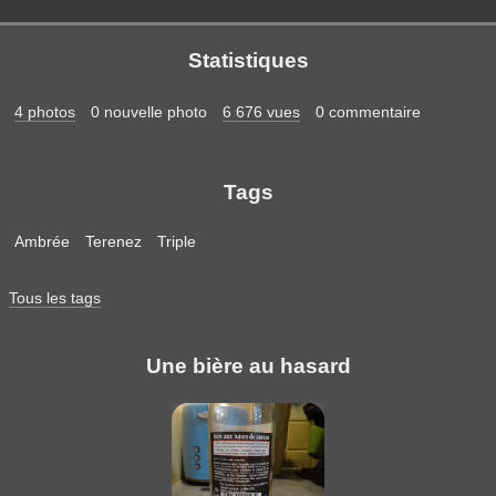
Statistiques
4 photos
0 nouvelle photo
6 676 vues
0 commentaire
Tags
Ambrée
Terenez
Triple
Tous les tags
Une bière au hasard