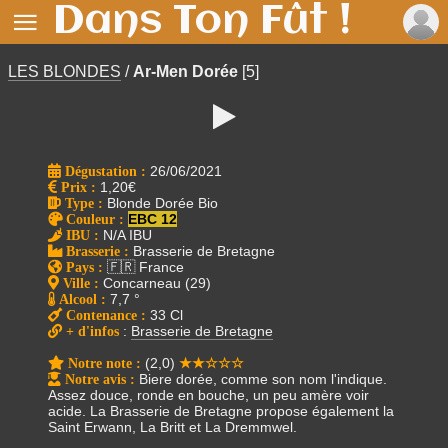
Dans Ton Fût !

LES BLONDES
/
Ar-Men Dorée
[5]

Dégustation :
26/06/2021
Prix
:
1,20€
Type
:
Blonde Dorée Bio
Couleur
:
EBC 12
IBU
:
N/A IBU
Brasserie
:
Brasserie de Bretagne
Pays
:
🇫🇷 France
Ville
:
Concarneau (29)
Alcool
:
7,7 °
Contenance
:
33 Cl
+ d'infos
:
Brasserie de Bretagne
Notre note
:
(2,0)
★★☆☆☆
Notre avis
:
Biere dorée, comme son nom l'indique.
Assez douce, ronde en bouche, un peu amère voir
acide. La Brasserie de Bretagne propose également la
Saint Erwann, La Britt et La Dremmwel.